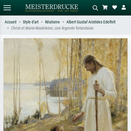
Accueil
Style d'art
Réalisme
Albert Gustaf Aristides Edelfelt
Christ et Marie-Madeleine, une légende finlandaise
Recherche standard
Recherche d'images IA
Recherchez par artiste, titre ou style –
Décrivez la scène – ex. prairie verte,
ex. Monet, Nuit étoilée,
abstrait avec beaucoup de rouge,
impressionnisme, vague de Hokusai,
tableau sombre, nu debout près d'un
nu.
arbre.