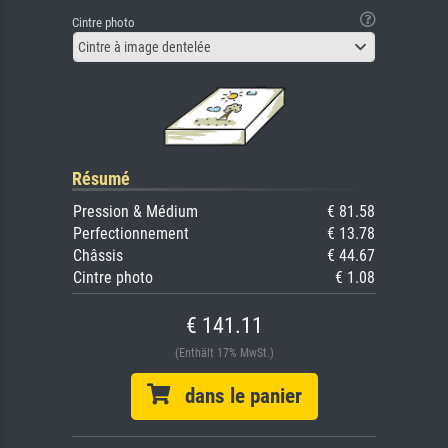
Cintre photo
Cintre à image dentelée
Résumé
Pression & Médium
€ 81.58
Perfectionnement
€ 13.78
Châssis
€ 44.67
Cintre photo
€ 1.08
€ 141.11
(Enthält 17% MwSt.)
dans le panier