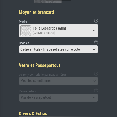
Moyen et brancard
Médium
Toile Leonardo (satin)
(Canvas Venezia)
Châssis
Cadre en toile - Image reflétée sur le côté
Verre et Passepartout
verre (y compris le panneau arrière)
Veuillez sélectionner
Passepartout
Pas de Passepartout
Divers & Extras