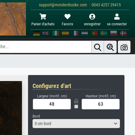
support@meisterdrucke.com · 0043 4257 29415
Panier d'achats
Favoris
enregistrer
se connecter
Configurez d'art
Largeur (motif, cm)
Hauteur (motif, cm)
Bord
0 cm bord