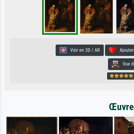
Voir en 3D / AR
Ajouter 
Vue de 
Œuvres