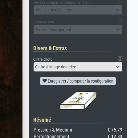
verre (y compris le panneau arrière)
Veuillez sélectionner
Passepartout
Pas de Passepartout
Divers & Extras
Cintre photo
Cintre à image dentelée
Enregistrer / comparer la configuration
Résumé
Pression & Médium
€ 75.79
Perfectionnement
€ 12.83