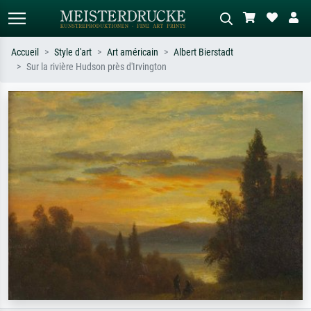
Accueil
Style d'art
Art américain
Albert Bierstadt
Sur la rivière Hudson près d'Irvington
Recherche standard
Recherche d'images IA
Recherchez par artiste, titre ou style –
Décrivez la scène – ex. prairie verte,
ex. Monet, Nuit étoilée,
abstrait avec beaucoup de rouge,
impressionnisme, vague de Hokusai,
tableau sombre, nu debout près d'un
nu.
arbre.