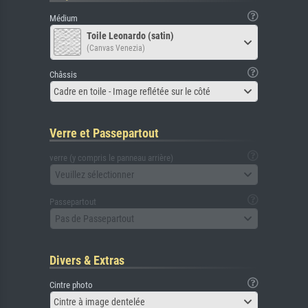
Médium
Toile Leonardo (satin)
(Canvas Venezia)
Châssis
Cadre en toile - Image reflétée sur le côté
Verre et Passepartout
verre (y compris le panneau arrière)
Veuillez sélectionner
Passepartout
Pas de Passepartout
Divers & Extras
Cintre photo
Cintre à image dentelée