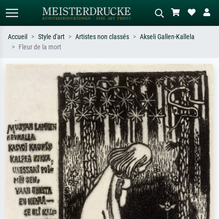
Accueil
Style d'art
Artistes non classés
Akseli Gallen-Kallela
Fleur de la mort
Recherche standard
Recherche d'images IA
Recherchez par artiste, titre ou style –
Décrivez la scène – ex. prairie verte,
ex. Monet, Nuit étoilée,
abstrait avec beaucoup de rouge,
impressionnisme, vague de Hokusai,
tableau sombre, nu debout près d'un
nu.
arbre.