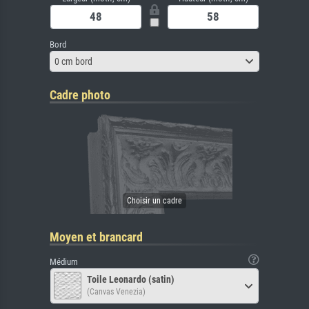
Bord
0 cm bord
Cadre photo
Moyen et brancard
Médium
Toile Leonardo (satin)
(Canvas Venezia)