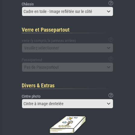
Châssis
Cadre en toile - Image reflétée sur le côté
Verre et Passepartout
verre (y compris le panneau arrière)
Veuillez sélectionner
Passepartout
Pas de Passepartout
Divers & Extras
Cintre photo
Cintre à image dentelée