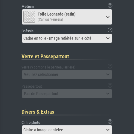
Médium
Toile Leonardo (satin)
(Canvas Venezia)
Châssis
Cadre en toile - Image reflétée sur le côté
Verre et Passepartout
verre (y compris le panneau arrière)
Veuillez sélectionner
Passepartout
Pas de Passepartout
Divers & Extras
Cintre photo
Cintre à image dentelée