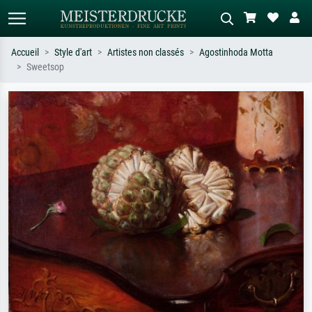
Accueil
Style d'art
Artistes non classés
Agostinhoda Motta
Sweetsop
Recherche standard
Recherche d'images IA
Recherchez par artiste, titre ou style –
Décrivez la scène – ex. prairie verte,
ex. Monet, Nuit étoilée,
abstrait avec beaucoup de rouge,
impressionnisme, vague de Hokusai,
tableau sombre, nu debout près d'un
nu.
arbre.