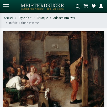
Accueil
Style d'art
Baroque
Adriaen Brouwer
Intérieur d'une taverne
Recherche standard
Recherche d'images IA
Recherchez par artiste, titre ou style –
Décrivez la scène – ex. prairie verte,
ex. Monet, Nuit étoilée,
abstrait avec beaucoup de rouge,
impressionnisme, vague de Hokusai,
tableau sombre, nu debout près d'un
nu.
arbre.