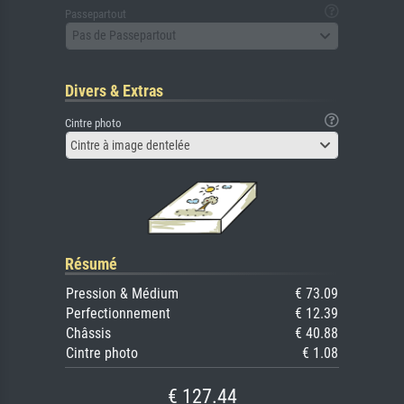
Passepartout
Pas de Passepartout
Divers & Extras
Cintre photo
Cintre à image dentelée
Résumé
Pression & Médium
€ 73.09
Perfectionnement
€ 12.39
Châssis
€ 40.88
Cintre photo
€ 1.08
€ 127.44