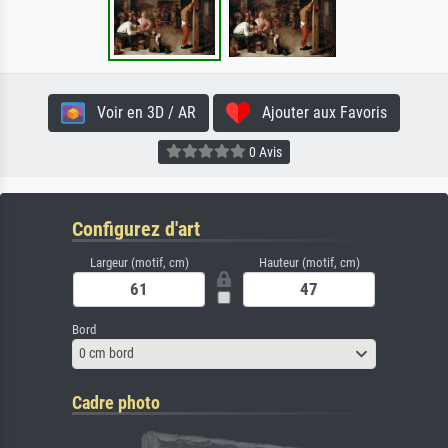
Voir en 3D / AR
Ajouter aux Favoris
0 Avis
Configurez d'art
Largeur (motif, cm)
Hauteur (motif, cm)
Bord
0 cm bord
Cadre photo