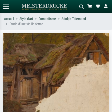
Accueil
Style d'art
Romantisme
Adolph Tidemand
Étude d'une vieille ferme
Recherche standard
Recherche d'images IA
Recherchez par artiste, titre ou style –
Décrivez la scène – ex. prairie verte,
ex. Monet, Nuit étoilée,
abstrait avec beaucoup de rouge,
impressionnisme, vague de Hokusai,
tableau sombre, nu debout près d'un
nu.
arbre.