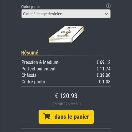
Cintre photo
Cintre à image dentelée
Résumé
Pression & Médium
€ 69.12
Perfectionnement
€ 11.74
Châssis
€ 39.00
Cintre photo
€ 1.08
€ 120.93
(Enthält 17% MwSt.)
dans le panier