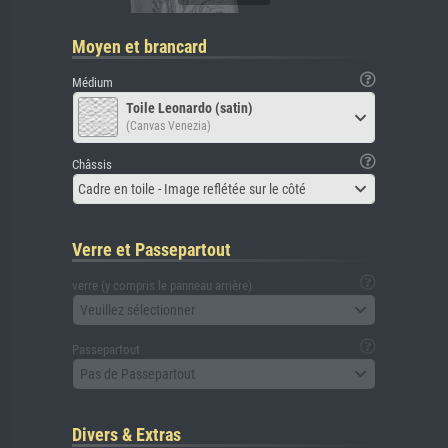
Moyen et brancard
Médium
Toile Leonardo (satin)
(Canvas Venezia)
Châssis
Cadre en toile - Image reflétée sur le côté
Verre et Passepartout
verre (y compris le panneau arrière)
Veuillez sélectionner
Passepartout
Pas de Passepartout
Divers & Extras