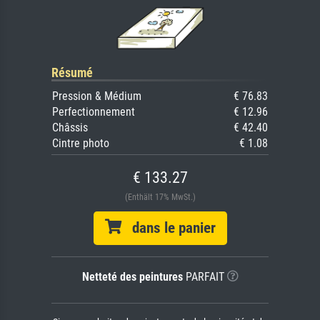
Résumé
Pression & Médium
€ 76.83
Perfectionnement
€ 12.96
Châssis
€ 42.40
Cintre photo
€ 1.08
€ 133.27
(Enthält 17% MwSt.)
dans le panier
Netteté des peintures
PARFAIT