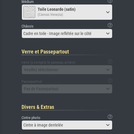
Médium
Toile Leonardo (satin)
(Canvas Venezia)
Châssis
Cadre en toile - Image reflétée sur le côté
Verre et Passepartout
verre (y compris le panneau arrière)
Veuillez sélectionner
Passepartout
Pas de Passepartout
Divers & Extras
Cintre photo
Cintre à image dentelée