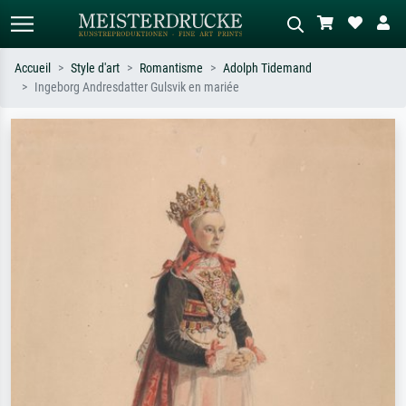
Accueil
Style d'art
Romantisme
Adolph Tidemand
Ingeborg Andresdatter Gulsvik en mariée
Recherche standard
Recherche d'images IA
Recherchez par artiste, titre ou style –
Décrivez la scène – ex. prairie verte,
ex. Monet, Nuit étoilée,
abstrait avec beaucoup de rouge,
impressionnisme, vague de Hokusai,
tableau sombre, nu debout près d'un
nu.
arbre.