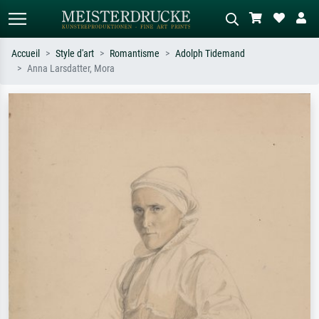
Accueil
Style d'art
Romantisme
Adolph Tidemand
Anna Larsdatter, Mora
Recherche standard
Recherche d'images IA
Recherchez par artiste, titre ou style –
Décrivez la scène – ex. prairie verte,
ex. Monet, Nuit étoilée,
abstrait avec beaucoup de rouge,
impressionnisme, vague de Hokusai,
tableau sombre, nu debout près d'un
nu.
arbre.