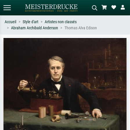
Accueil
Style d'art
Artistes non classés
Abraham Archibald Anderson
Thomas Alva Edison
Recherche standard
Recherche d'images IA
Recherchez par artiste, titre ou style –
Décrivez la scène – ex. prairie verte,
ex. Monet, Nuit étoilée,
abstrait avec beaucoup de rouge,
impressionnisme, vague de Hokusai,
tableau sombre, nu debout près d'un
nu.
arbre.