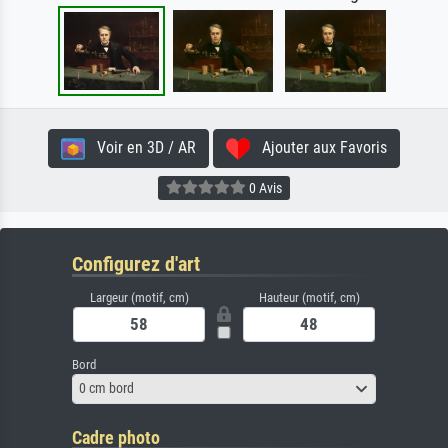
Voir en 3D / AR
Ajouter aux Favoris
0 Avis
Configurez d'art
Largeur (motif, cm)
Hauteur (motif, cm)
Bord
0 cm bord
Cadre photo