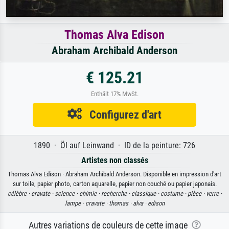
Thomas Alva Edison
Abraham Archibald Anderson
€ 125.21
Enthält 17% MwSt.
Configurez d'art
1890 · Öl auf Leinwand · ID de la peinture: 726
Artistes non classés
Thomas Alva Edison · Abraham Archibald Anderson. Disponible en impression d'art
sur toile, papier photo, carton aquarelle, papier non couché ou papier japonais.
célèbre ·
cravate ·
science ·
chimie ·
recherche ·
classique ·
costume ·
pièce ·
verre ·
lampe ·
cravate ·
thomas ·
alva ·
edison
Autres variations de couleurs de cette image