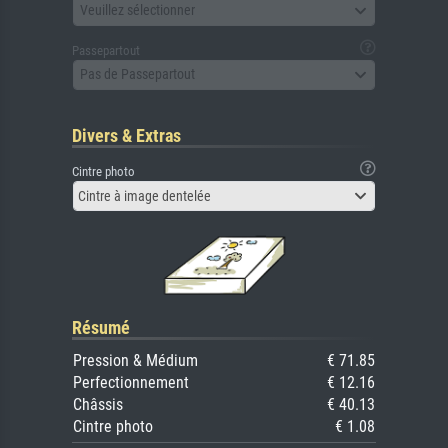
Veuillez sélectionner
Passepartout
Pas de Passepartout
Divers & Extras
Cintre photo
Cintre à image dentelée
Résumé
Pression & Médium
€ 71.85
Perfectionnement
€ 12.16
Châssis
€ 40.13
Cintre photo
€ 1.08