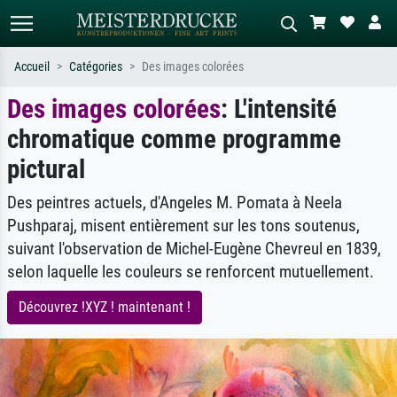
Accueil
Catégories
Des images colorées
Des images colorées
: L'intensité
Recherche standard
Recherche d'images IA
chromatique comme programme
Recherchez par artiste, titre ou style –
Décrivez la scène – ex. prairie verte,
ex. Monet, Nuit étoilée,
abstrait avec beaucoup de rouge,
pictural
impressionnisme, vague de Hokusai,
tableau sombre, nu debout près d'un
nu.
arbre.
Des peintres actuels, d'Angeles M. Pomata à Neela
Pushparaj, misent entièrement sur les tons soutenus,
suivant l'observation de Michel-Eugène Chevreul en 1839,
selon laquelle les couleurs se renforcent mutuellement.
Découvrez !XYZ ! maintenant !