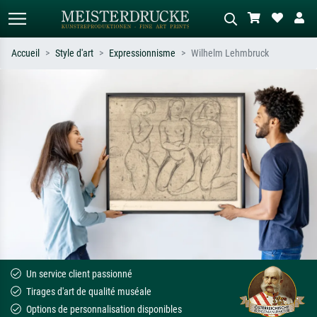
Accueil
Style d'art
Expressionnisme
Wilhelm Lehmbruck
Recherche standard
Recherche d'images IA
Recherchez par artiste, titre ou style –
Décrivez la scène – ex. prairie verte,
ex. Monet, Nuit étoilée,
abstrait avec beaucoup de rouge,
impressionnisme, vague de Hokusai,
tableau sombre, nu debout près d'un
nu.
arbre.
Un service client passionné
Tirages d'art de qualité muséale
Options de personnalisation disponibles