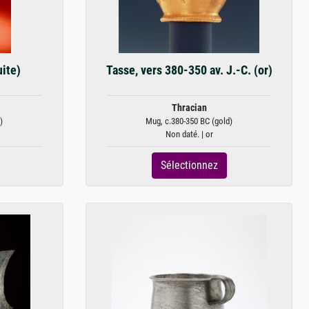
uite)
Tasse, vers 380-350 av. J.-C. (or)
Thracian
)
Mug, c.380-350 BC (gold)
Non daté. | or
Sélectionnez