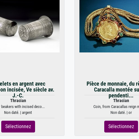
elets en argent avec
Pièce de monnaie, du r
on incisée, Ve siècle av.
Caracalla montée su
J.-C.
pendenti...
Thracian
Thracian
r beakers with incised deco...
Coin, from Caracallas reign 
Non daté. | argent
Non daté. | or
Sélectionnez
Sélectionnez