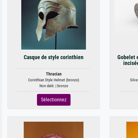
Casque de style corinthien
Gobelet 
incisé
Thracian
Corinthian Style Helmet (bronze)
Silve
Non daté. | bronze
Sélectionnez