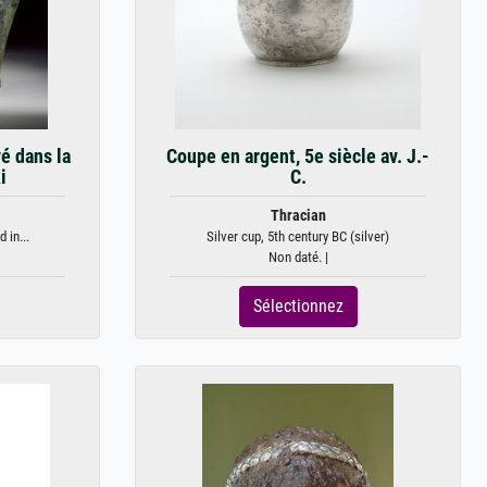
é dans la
Coupe en argent, 5e siècle av. J.-
i
C.
Thracian
 in...
Silver cup, 5th century BC (silver)
Non daté. |
Sélectionnez