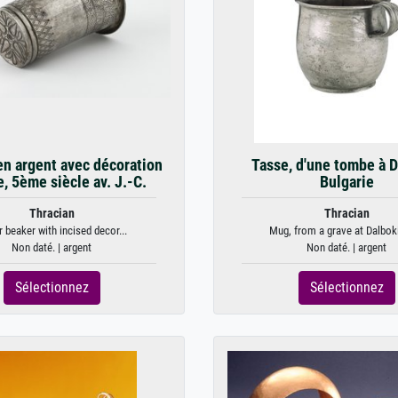
en argent avec décoration
Tasse, d'une tombe à D
e, 5ème siècle av. J.-C.
Bulgarie
Thracian
Thracian
r beaker with incised decor...
Mug, from a grave at Dalboki,
Non daté. | argent
Non daté. | argent
Sélectionnez
Sélectionnez