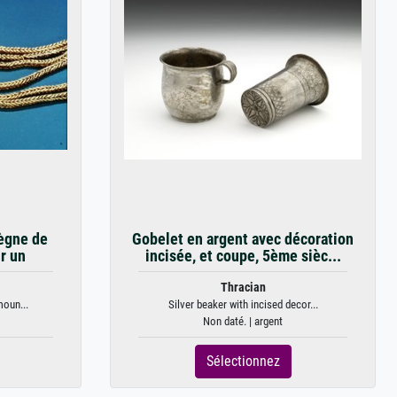
ègne de
Gobelet en argent avec décoration
r un
incisée, et coupe, 5ème sièc...
Thracian
moun...
Silver beaker with incised decor...
Non daté. | argent
Sélectionnez