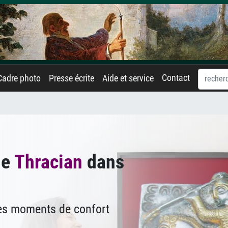
Contact
Cadre photo
Presse écrite
Aide et service
de
Thracian
dans
des moments de confort