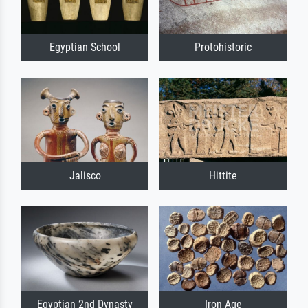
Egyptian School
Protohistoric
Jalisco
Hittite
Egyptian 2nd Dynasty
Iron Age