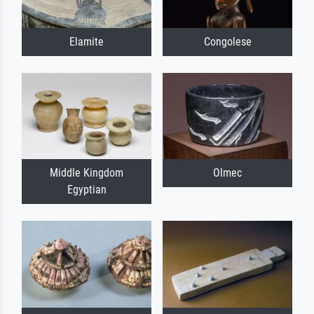
Elamite
Congolese
Middle Kingdom
Olmec
Egyptian