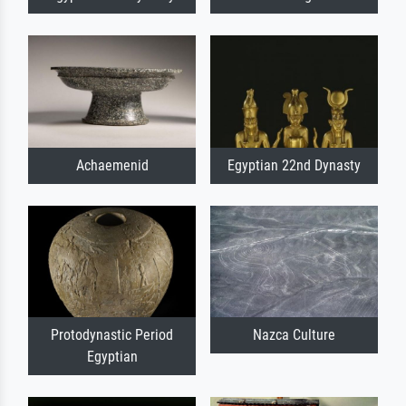
Achaemenid
Egyptian 22nd Dynasty
Protodynastic Period
Nazca Culture
Egyptian