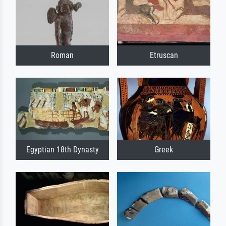
Roman
Etruscan
Egyptian 18th Dynasty
Greek