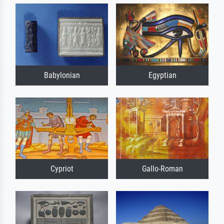
Babylonian
Egyptian
Cypriot
Gallo-Roman