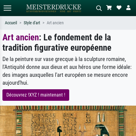
Accueil
Style d'art
Art ancien
Art ancien
: Le fondement de la
Recherche standard
Recherche d'images IA
tradition figurative européenne
Recherchez par artiste, titre ou style –
Décrivez la scène – ex. prairie verte,
ex. Monet, Nuit étoilée,
abstrait avec beaucoup de rouge,
impressionnisme, vague de Hokusai,
tableau sombre, nu debout près d'un
De la peinture sur vase grecque à la sculpture romaine,
nu.
arbre.
l'Antiquité donne aux dieux et aux héros une forme idéale:
des images auxquelles l'art européen se mesure encore
aujourd'hui.
Découvrez !XYZ ! maintenant !