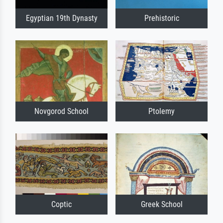
Egyptian 19th Dynasty
Prehistoric
Novgorod School
Ptolemy
Coptic
Greek School