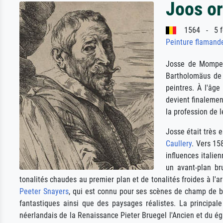
Joos o
1564 - 5 fé
Peinture flamand
Josse de Momper
Bartholomäus de 
peintres. À l'âge
devient finalemen
la profession de 
Josse était très 
Caullery
. Vers 15
influences italie
un avant-plan br
tonalités chaudes au premier plan et de tonalités froides à l'
Peeter Snayers
, qui est connu pour ses scènes de champ de ba
fantastiques ainsi que des paysages réalistes. La principal
néerlandais de la Renaissance Pieter Bruegel l'Ancien et du 