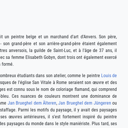
un peintre belge et un marchand d'art d'Anvers. Son père,
- son grand-père et son arrière-grand-père étaient également
es anversois, la guilde de Saint-Luc, et à l'âge de 37 ans, il
avec sa femme Elisabeth Gobyn, dont trois ont également exercé
a formé.
 nombreux étudiants dans son atelier, comme le peintre
Louis de
esques de l'église San Vitale à Rome seraient son œuvre et des
sages est connu sous le nom de coloriage flamand, qui comprend
ris-bleu. Ces nuances de couleurs montrent une dominance de
comme
Jan Brueghel dem Älteren
,
Jan Brueghel dem Jüngeren
ou
staffage. Parmi les motifs du paysage, il y avait des paysages
es œuvres antérieures, il s'est fortement inspiré du peintre
es paysages du monde dans le style maniériste. Plus tard, ses