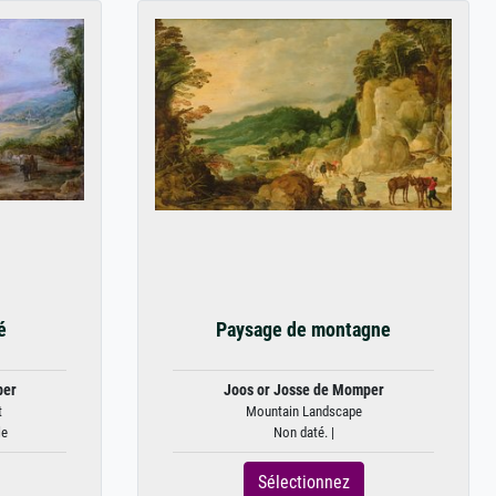
é
Paysage de montagne
per
Joos or Josse de Momper
t
Mountain Landscape
le
Non daté. |
Sélectionnez