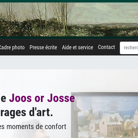
Contact
Cadre photo
Presse écrite
Aide et service
de
Joos or Josse
rages d'art.
des moments de confort