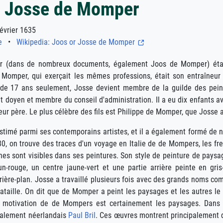
r Josse de Momper
vrier 1635
e
•
Wikipedia: Joos or Josse de Momper
 (dans de nombreux documents, également Joos de Momper) était 
Momper, qui exerçait les mêmes professions, était son entraîneur 
 de 17 ans seulement, Josse devient membre de la guilde des peintr
t doyen et membre du conseil d'administration. Il a eu dix enfants 
leur père. Le plus célèbre des fils est Philippe de Momper, que Josse 
estimé parmi ses contemporains artistes, et il a également formé de
80, on trouve des traces d'un voyage en Italie de de Mompers, les fr
nnes sont visibles dans ses peintures. Son style de peinture de pay
un-rouge, un centre jaune-vert et une partie arrière peinte en g
arrière-plan. Josse a travaillé plusieurs fois avec des grands noms 
taille. On dit que de Momper a peint les paysages et les autres le 
e motivation de de Mompers est certainement les paysages. Dans s
également néerlandais
Paul Bril
. Ces œuvres montrent principalement d