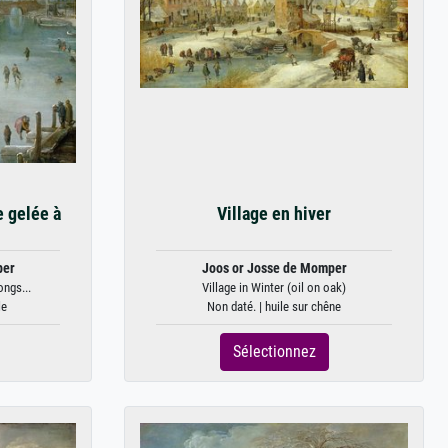
e gelée à
Village en hiver
per
Joos or Josse de Momper
ongs...
Village in Winter (oil on oak)
le
Non daté. | huile sur chêne
Sélectionnez