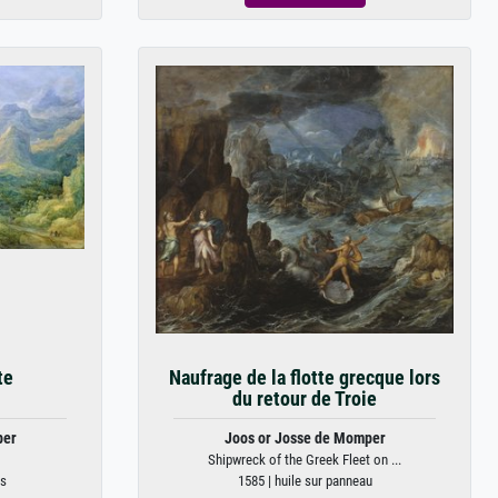
te
Naufrage de la flotte grecque lors
du retour de Troie
per
Joos or Josse de Momper
Shipwreck of the Greek Fleet on ...
is
1585 | huile sur panneau