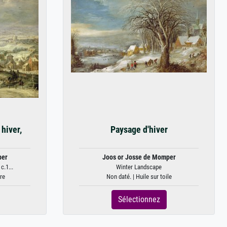
hiver,
Paysage d'hiver
per
Joos or Josse de Momper
c.1...
Winter Landscape
re
Non daté. | Huile sur toile
Sélectionnez