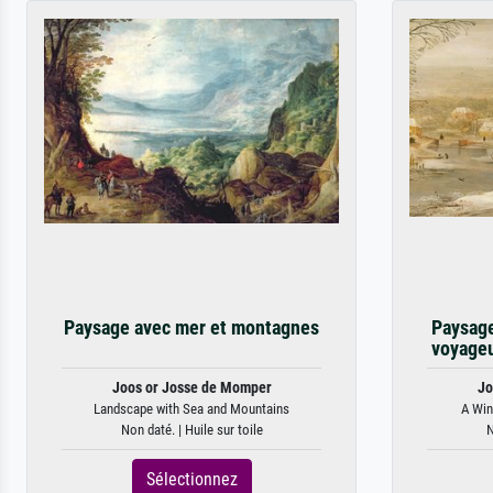
Paysage avec mer et montagnes
Paysage
voyageu
Joos or Josse de Momper
Jo
Landscape with Sea and Mountains
A Win
Non daté. | Huile sur toile
N
Sélectionnez