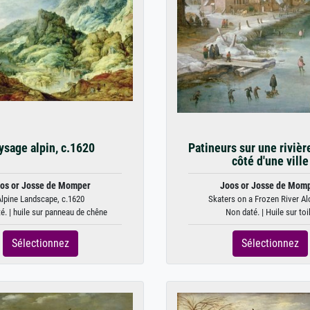
ysage alpin, c.1620
Patineurs sur une rivièr
côté d'une ville
os or Josse de Momper
Joos or Josse de Mom
lpine Landscape, c.1620
Skaters on a Frozen River Al
é. | huile sur panneau de chêne
Non daté. | Huile sur toi
Sélectionnez
Sélectionnez