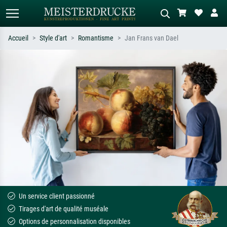
Accueil
Style d'art
Romantisme
Jan Frans van Dael
Recherche standard
Recherche d'images IA
Recherchez par artiste, titre ou style –
Décrivez la scène – ex. prairie verte,
ex. Monet, Nuit étoilée,
abstrait avec beaucoup de rouge,
impressionnisme, vague de Hokusai,
tableau sombre, nu debout près d'un
nu.
arbre.
Un service client passionné
Tirages d'art de qualité muséale
Options de personnalisation disponibles