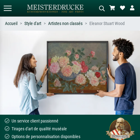
Accueil
Style d'art
Artistes non classés
Eleanor Stuart Wood
Recherche standard
Recherche d'images IA
Recherchez par artiste, titre ou style –
Décrivez la scène – ex. prairie verte,
ex. Monet, Nuit étoilée,
abstrait avec beaucoup de rouge,
impressionnisme, vague de Hokusai,
tableau sombre, nu debout près d'un
nu.
arbre.
Un service client passionné
Tirages d'art de qualité muséale
Options de personnalisation disponibles