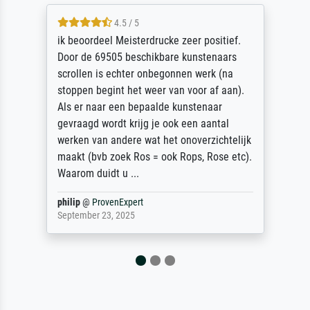
5 / 5
Die Zufriedenheit ist auch nicht dadurch
getrübt, dass das Bild entgegen einer
angegebenen Lieferanschrift (sollte eine
Überraschung für die normannische
Ehefrau sein zum Hochzeits- gleichzeitig
auch Geburtstag sein) doch nach zu Hause
zugestellt wurde.
Jürgen
@
ProvenExpert
April 22, 2026