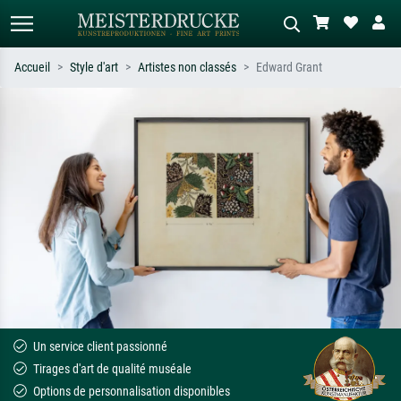
Accueil
Style d'art
Artistes non classés
Edward Grant
Recherche standard
Recherche d'images IA
Recherchez par artiste, titre ou style –
Décrivez la scène – ex. prairie verte,
ex. Monet, Nuit étoilée,
abstrait avec beaucoup de rouge,
impressionnisme, vague de Hokusai,
tableau sombre, nu debout près d'un
nu.
arbre.
Un service client passionné
Tirages d'art de qualité muséale
Options de personnalisation disponibles