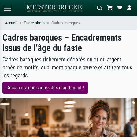
Accueil
Cadre photo
Cadres baroques
Cadres baroques – Encadrements
Recherche standard
Recherche d'images IA
issus de l’âge du faste
Recherchez par artiste, titre ou style –
Décrivez la scène – ex. prairie verte,
ex. Monet, Nuit étoilée,
abstrait avec beaucoup de rouge,
impressionnisme, vague de Hokusai,
tableau sombre, nu debout près d'un
Cadres baroques richement décorés en or ou argent,
nu.
arbre.
ornés de motifs, subliment chaque œuvre et attirent tous
les regards.
Découvrez nos cadres dès maintenant !