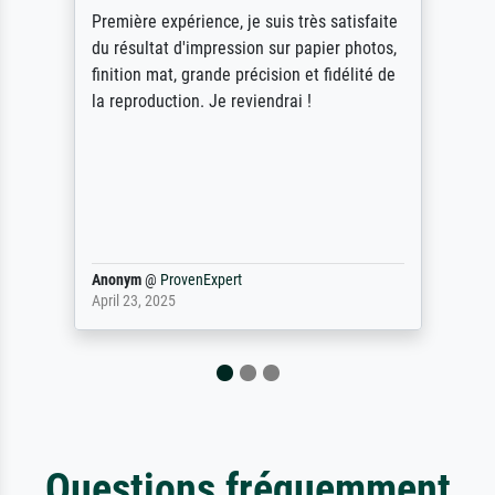
ik beoordeel Meisterdrucke zeer positief.
Door de 69505 beschikbare kunstenaars
scrollen is echter onbegonnen werk (na
stoppen begint het weer van voor af aan).
Als er naar een bepaalde kunstenaar
gevraagd wordt krijg je ook een aantal
werken van andere wat het onoverzichtelijk
maakt (bvb zoek Ros = ook Rops, Rose etc).
Waarom duidt u ...
philip
@
ProvenExpert
September 23, 2025
Questions fréquemment