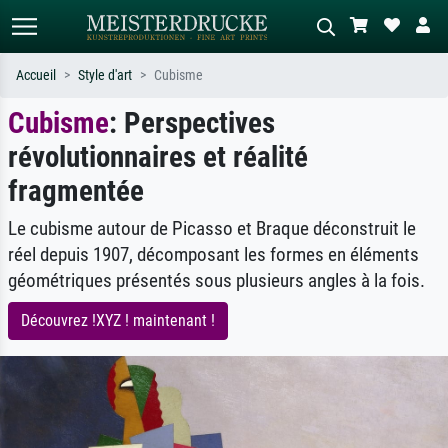
Accueil
Style d'art
Cubisme
Cubisme
: Perspectives
Recherche standard
Recherche d'images IA
révolutionnaires et réalité
Recherchez par artiste, titre ou style –
Décrivez la scène – ex. prairie verte,
ex. Monet, Nuit étoilée,
abstrait avec beaucoup de rouge,
fragmentée
impressionnisme, vague de Hokusai,
tableau sombre, nu debout près d'un
nu.
arbre.
Le cubisme autour de Picasso et Braque déconstruit le
réel depuis 1907, décomposant les formes en éléments
géométriques présentés sous plusieurs angles à la fois.
Découvrez !XYZ ! maintenant !