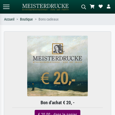
Accueil
Boutique
Bons cadeaux
Recherche standard
Recherche d'images IA
Recherchez par artiste, titre ou style –
Décrivez la scène – ex. prairie verte,
ex. Monet, Nuit étoilée,
abstrait avec beaucoup de rouge,
impressionnisme, vague de Hokusai,
tableau sombre, nu debout près d'un
nu.
arbre.
Bon d'achat € 20, -
€ 20.00 · dans le panier