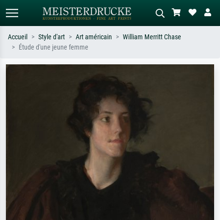
Accueil
Style d'art
Art américain
William Merritt Chase
Étude d'une jeune femme
Recherche standard
Recherche d'images IA
Recherchez par artiste, titre ou style –
Décrivez la scène – ex. prairie verte,
ex. Monet, Nuit étoilée,
abstrait avec beaucoup de rouge,
impressionnisme, vague de Hokusai,
tableau sombre, nu debout près d'un
nu.
arbre.