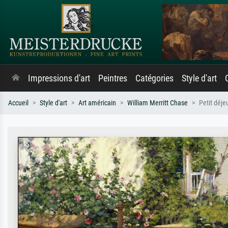
Impressions d'art
Peintres
Catégories
Style d'art
Accueil
Style d'art
Art américain
William Merritt Chase
Petit déje