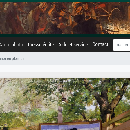
Contact
Cadre photo
Presse écrite
Aide et service
uner en plein air