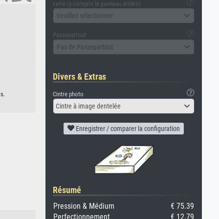
verre (y compris le panneau arrière)
Veuillez sélectionner
Passepartout
Pas de Passepartout
Divers & Extras
Cintre photo
is.
Cintre à image dentelée
Enregistrer / comparer la configuration
Résumé
Pression & Médium
€ 75.39
Perfectionnement
€ 12.79