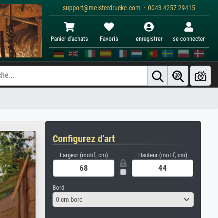
support@meisterdrucke.com · 0043 4257 29415
Panier d'achats
Favoris
enregistrer
se connecter
Configurez d'art
Largeur (motif, cm)
Hauteur (motif, cm)
Bord
0 cm bord