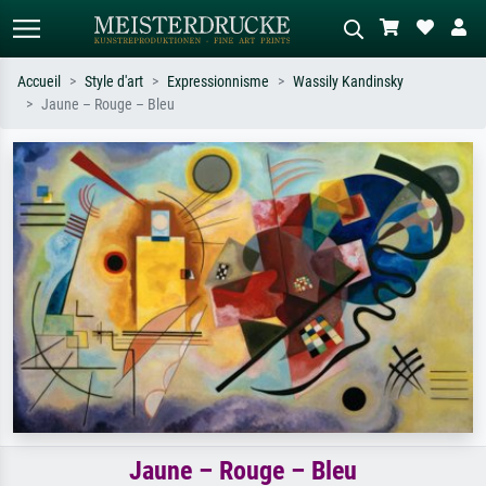
Accueil
Style d'art
Expressionnisme
Wassily Kandinsky
Jaune – Rouge – Bleu
Recherche standard
Recherche d'images IA
Recherchez par artiste, titre ou style –
Décrivez la scène – ex. prairie verte,
ex. Monet, Nuit étoilée,
abstrait avec beaucoup de rouge,
impressionnisme, vague de Hokusai,
tableau sombre, nu debout près d'un
nu.
arbre.
Jaune – Rouge – Bleu