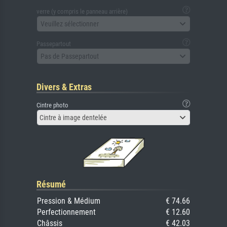
verre (y compris le panneau arrière)
Veuillez sélectionner
Passepartout
Pas de Passepartout
Divers & Extras
Cintre photo
Cintre à image dentelée
Résumé
Pression & Médium
€ 74.66
Perfectionnement
€ 12.60
Châssis
€ 42.03