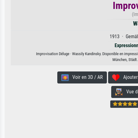
Improv
(Im
W
1913 · Gemäld
Expression
Improvisation Déluge · Wassily Kandinsky. Disponible en impressio
München, Städt.
Voir en 3D / AR
Ajouter 
Vue de 