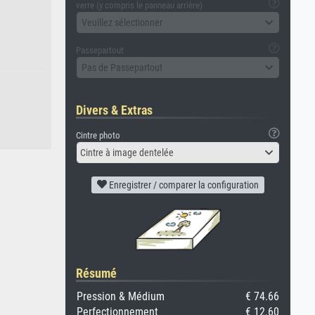
verre (y compris le panneau arrière)
Veuillez sélectionner
Passepartout
Pas de Passepartout
Divers & Extras
Cintre photo
Cintre à image dentelée
Enregistrer / comparer la configuration
Résumé
Pression & Médium
€ 74.66
Perfectionnement
€ 12.60