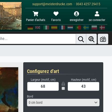
support@meisterdrucke.com · 0043 4257 29415
Panier d'achats
Favoris
enregistrer
se connecter
Configurez d'art
Largeur (motif, cm)
Hauteur (motif, cm)
Bord
0 cm bord