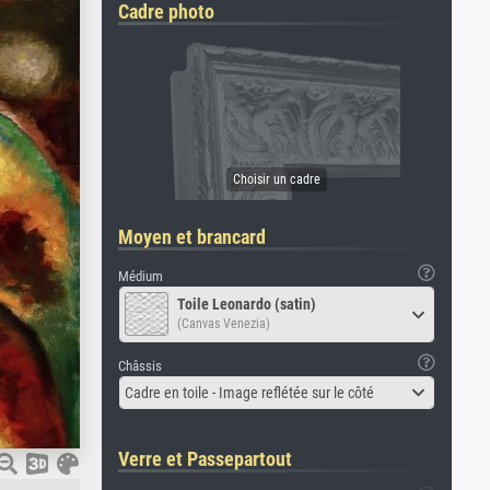
Cadre photo
Moyen et brancard
Médium
Toile Leonardo (satin)
(Canvas Venezia)
Châssis
Cadre en toile - Image reflétée sur le côté
Verre et Passepartout