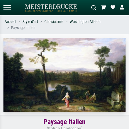
Accueil
Style d'art
Classicisme
Washington Allston
Paysage italien
Recherche standard
Recherche d'images IA
Recherchez par artiste, titre ou style –
Décrivez la scène – ex. prairie verte,
ex. Monet, Nuit étoilée,
abstrait avec beaucoup de rouge,
impressionnisme, vague de Hokusai,
tableau sombre, nu debout près d'un
nu.
arbre.
Paysage italien
(Italian Landscape)