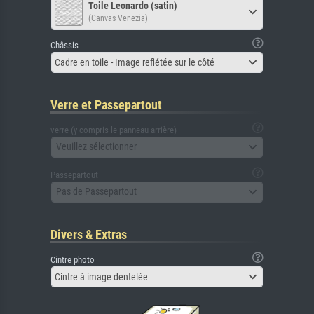
Toile Leonardo (satin)
(Canvas Venezia)
Châssis
Cadre en toile - Image reflétée sur le côté
Verre et Passepartout
verre (y compris le panneau arrière)
Veuillez sélectionner
Passepartout
Pas de Passepartout
Divers & Extras
Cintre photo
Cintre à image dentelée