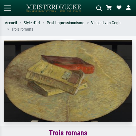
Accueil
Style d'art
Post Impressionnisme
Vincent van Gogh
Trois romans
Recherche standard
Recherche d'images IA
Recherchez par artiste, titre ou style –
Décrivez la scène – ex. prairie verte,
ex. Monet, Nuit étoilée,
abstrait avec beaucoup de rouge,
impressionnisme, vague de Hokusai,
tableau sombre, nu debout près d'un
nu.
arbre.
Trois romans