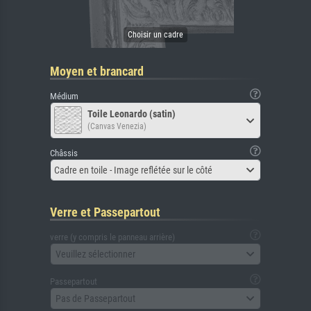
Moyen et brancard
Médium
Toile Leonardo (satin)
(Canvas Venezia)
Châssis
Cadre en toile - Image reflétée sur le côté
Verre et Passepartout
verre (y compris le panneau arrière)
Veuillez sélectionner
Passepartout
Pas de Passepartout