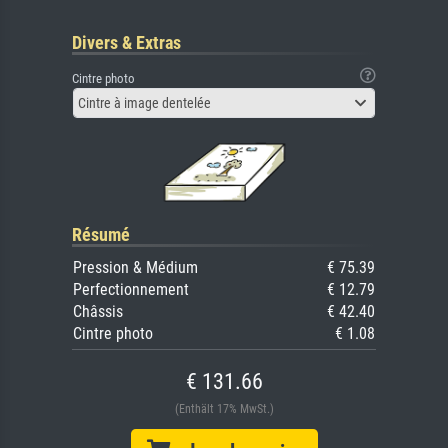
Divers & Extras
Cintre photo
Cintre à image dentelée
Résumé
Pression & Médium
€ 75.39
Perfectionnement
€ 12.79
Châssis
€ 42.40
Cintre photo
€ 1.08
€ 131.66
(Enthält 17% MwSt.)