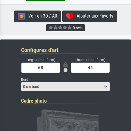
Voir en 3D / AR
Ajouter aux Favoris
0 Avis
Configurez d'art
Largeur (motif, cm)
Hauteur (motif, cm)
Bord
0 cm bord
Cadre photo