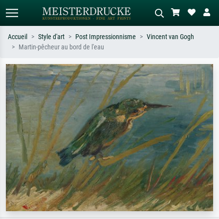
Accueil
Style d'art
Post Impressionnisme
Vincent van Gogh
Martin-pêcheur au bord de l'eau
Recherche standard
Recherche d'images IA
Recherchez par artiste, titre ou style –
Décrivez la scène – ex. prairie verte,
ex. Monet, Nuit étoilée,
abstrait avec beaucoup de rouge,
impressionnisme, vague de Hokusai,
tableau sombre, nu debout près d'un
nu.
arbre.