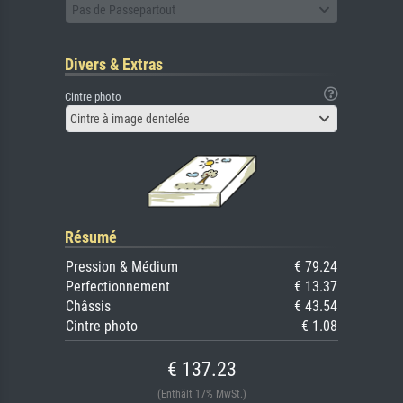
Pas de Passepartout
Divers & Extras
Cintre photo
Cintre à image dentelée
Résumé
Pression & Médium
€ 79.24
Perfectionnement
€ 13.37
Châssis
€ 43.54
Cintre photo
€ 1.08
€ 137.23
(Enthält 17% MwSt.)