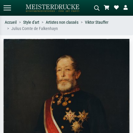
Accueil
Style d'art
Artistes non classés
Viktor Stauffer
Julius Comte de Falkenhayn
Recherche standard
Recherche d'images IA
Recherchez par artiste, titre ou style –
Décrivez la scène – ex. prairie verte,
ex. Monet, Nuit étoilée,
abstrait avec beaucoup de rouge,
impressionnisme, vague de Hokusai,
tableau sombre, nu debout près d'un
nu.
arbre.