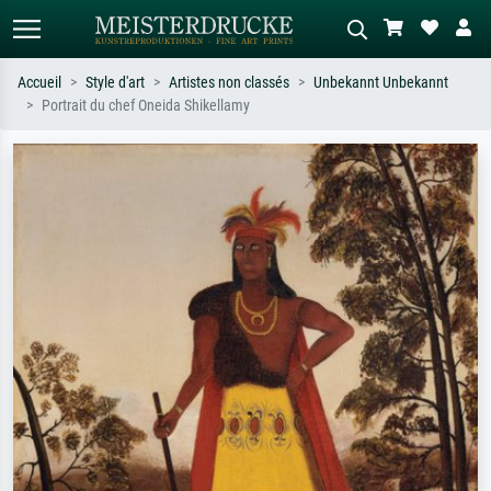
Accueil
Style d'art
Artistes non classés
Unbekannt Unbekannt
Portrait du chef Oneida Shikellamy
Recherche standard
Recherche d'images IA
Recherchez par artiste, titre ou style –
Décrivez la scène – ex. prairie verte,
ex. Monet, Nuit étoilée,
abstrait avec beaucoup de rouge,
impressionnisme, vague de Hokusai,
tableau sombre, nu debout près d'un
nu.
arbre.