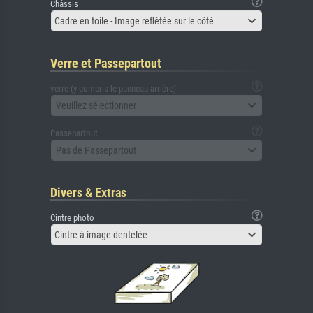
Châssis
Cadre en toile - Image reflétée sur le côté
Verre et Passepartout
verre (y compris le panneau arrière)
Veuillez sélectionner
Passepartout
Pas de Passepartout
Divers & Extras
Cintre photo
Cintre à image dentelée