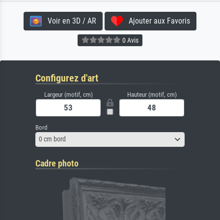
Voir en 3D / AR
Ajouter aux Favoris
0 Avis
Configurez d'art
Largeur (motif, cm)
Hauteur (motif, cm)
Bord
0 cm bord
Cadre photo