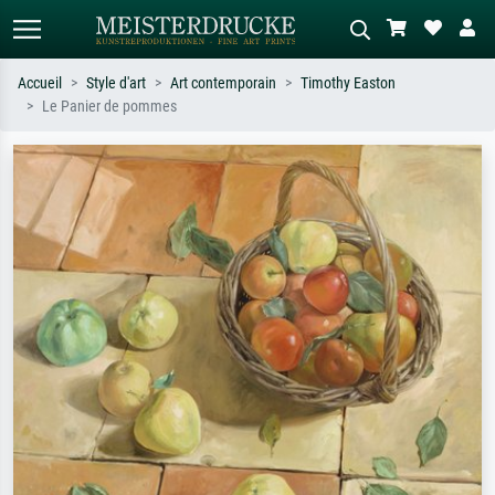
Accueil
Style d'art
Art contemporain
Timothy Easton
Le Panier de pommes
Recherche standard
Recherche d'images IA
Recherchez par artiste, titre ou style –
Décrivez la scène – ex. prairie verte,
ex. Monet, Nuit étoilée,
abstrait avec beaucoup de rouge,
impressionnisme, vague de Hokusai,
tableau sombre, nu debout près d'un
nu.
arbre.