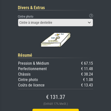
Divers & Extras
Cintre photo
Cintre à image dentelée
Résumé
Pression & Médium
€ 67.15
Perfectionnement
€ 11.48
Châssis
€ 38.24
Cintre photo
€ 1.08
Coûts de licence
€ 13.43
€ 131.37
(Enthält 17% MwSt.)