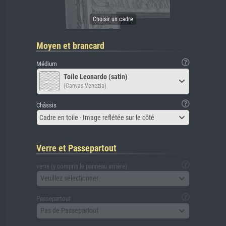
Moyen et brancard
Médium
Toile Leonardo (satin)
(Canvas Venezia)
Châssis
Cadre en toile - Image reflétée sur le côté
Verre et Passepartout
verre (y compris le panneau arrière)
Veuillez sélectionner
Passepartout
Pas de Passepartout