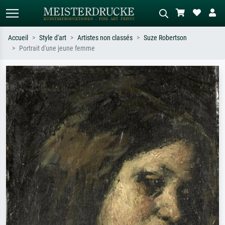
Accueil
Style d'art
Artistes non classés
Suze Robertson
Portrait d'une jeune femme
Recherche standard
Recherche d'images IA
Recherchez par artiste, titre ou style –
Décrivez la scène – ex. prairie verte,
ex. Monet, Nuit étoilée,
abstrait avec beaucoup de rouge,
impressionnisme, vague de Hokusai,
tableau sombre, nu debout près d'un
nu.
arbre.