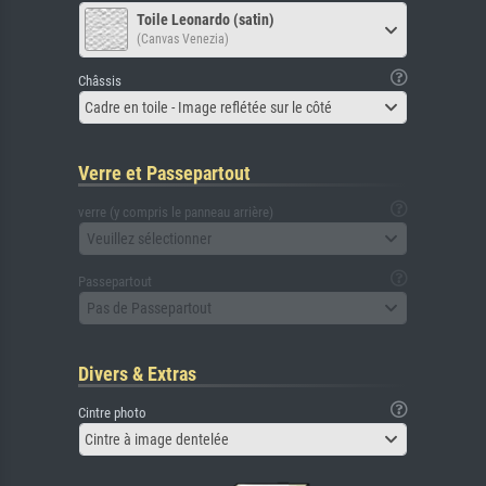
Toile Leonardo (satin)
(Canvas Venezia)
Châssis
Cadre en toile - Image reflétée sur le côté
Verre et Passepartout
verre (y compris le panneau arrière)
Veuillez sélectionner
Passepartout
Pas de Passepartout
Divers & Extras
Cintre photo
Cintre à image dentelée