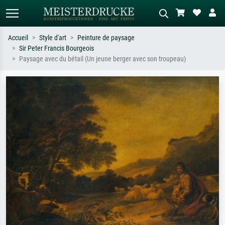
Accueil
Style d'art
Peinture de paysage
Sir Peter Francis Bourgeois
Recherche standard
Recherche d'images IA
Paysage avec du bétail (Un jeune berger avec son troupeau)
Recherchez par artiste, titre ou style –
Décrivez la scène – ex. prairie verte,
ex. Monet, Nuit étoilée,
abstrait avec beaucoup de rouge,
impressionnisme, vague de Hokusai,
tableau sombre, nu debout près d'un
nu.
arbre.