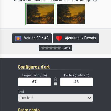
Voir en 3D / AR
Ajouter aux Favoris
0 Avis
Configurez d'art
Largeur (motif, cm)
Hauteur (motif, cm)
Bord
0 cm bord
Cadre photo