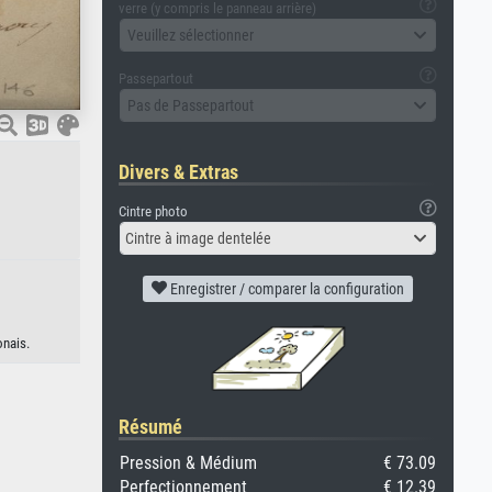
verre (y compris le panneau arrière)
Veuillez sélectionner
Passepartout
Pas de Passepartout
Divers & Extras
Cintre photo
Cintre à image dentelée
Enregistrer / comparer la configuration
onais.
Résumé
Pression & Médium
€ 73.09
Perfectionnement
€ 12.39