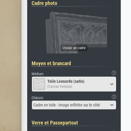
Cadre photo
Moyen et brancard
Médium
Toile Leonardo (satin)
(Canvas Venezia)
Châssis
Cadre en toile - Image reflétée sur le côté
Verre et Passepartout