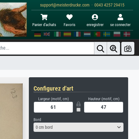
support@meisterdrucke.com · 0043 4257 29415
Panier d'achats
Favoris
enregistrer
se connecter
Configurez d'art
Largeur (motif, cm)
Hauteur (motif, cm)
Bord
0 cm bord