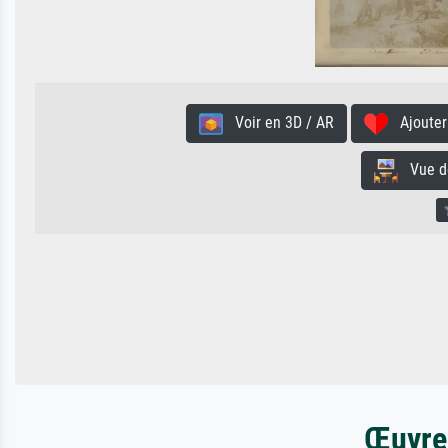
Voir en 3D / AR
Ajouter 
Vue de 
Œuvres