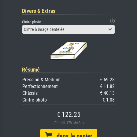
Divers & Extras
Cintre photo
Cintre à image dentelée
Résumé
Pression & Médium
€ 69.23
Perfectionnement
€ 11.82
Châssis
€ 40.13
Cintre photo
€ 1.08
€ 122.25
(Enthält 17% MwSt.)
dans le panier