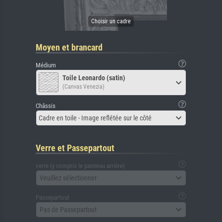
Moyen et brancard
Médium
Toile Leonardo (satin)
(Canvas Venezia)
Châssis
Cadre en toile - Image reflétée sur le côté
Verre et Passepartout
verre (y compris le panneau arrière)
Veuillez sélectionner
Passepartout
Pas de Passepartout