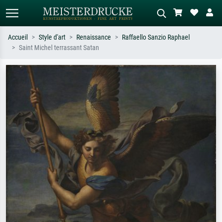
Accueil
Style d'art
Renaissance
Raffaello Sanzio Raphael
Saint Michel terrassant Satan
Recherche standard
Recherche d'images IA
Recherchez par artiste, titre ou style –
Décrivez la scène – ex. prairie verte,
ex. Monet, Nuit étoilée,
abstrait avec beaucoup de rouge,
impressionnisme, vague de Hokusai,
tableau sombre, nu debout près d'un
nu.
arbre.