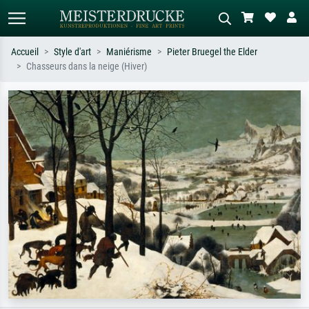
Accueil
Style d'art
Maniérisme
Pieter Bruegel the Elder
Chasseurs dans la neige (Hiver)
Recherche standard
Recherche d'images IA
Recherchez par artiste, titre ou style –
Décrivez la scène – ex. prairie verte,
ex. Monet, Nuit étoilée,
abstrait avec beaucoup de rouge,
impressionnisme, vague de Hokusai,
tableau sombre, nu debout près d'un
nu.
arbre.