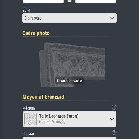
Bord
0 cm bord
Cadre photo
Moyen et brancard
Médium
Toile Leonardo (satin)
(Canvas Venezia)
Châssis