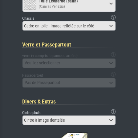
Toile Leonardo (satin)
(Canvas Venezia)
Châssis
Cadre en toile - Image reflétée sur le côté
Verre et Passepartout
verre (y compris le panneau arrière)
Veuillez sélectionner
Passepartout
Pas de Passepartout
Divers & Extras
Cintre photo
Cintre à image dentelée