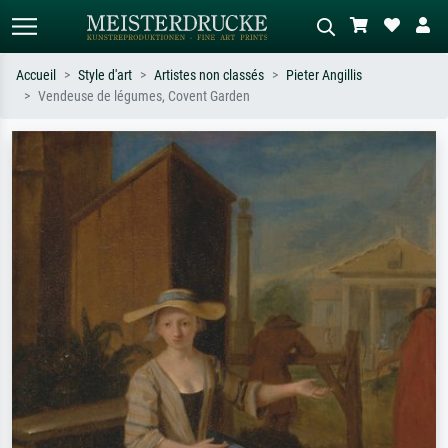
Accueil
Style d'art
Artistes non classés
Pieter Angillis
Vendeuse de légumes, Covent Garden
Recherche standard
Recherche d'images IA
Recherchez par artiste, titre ou style –
Décrivez la scène – ex. prairie verte,
ex. Monet, Nuit étoilée,
abstrait avec beaucoup de rouge,
impressionnisme, vague de Hokusai,
tableau sombre, nu debout près d'un
nu.
arbre.