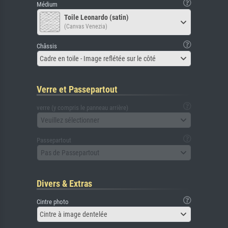
Médium
Toile Leonardo (satin)
(Canvas Venezia)
Châssis
Cadre en toile - Image reflétée sur le côté
Verre et Passepartout
verre (y compris le panneau arrière)
Veuillez sélectionner
Passepartout
Pas de Passepartout
Divers & Extras
Cintre photo
Cintre à image dentelée