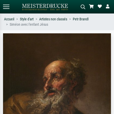
Accueil
Style d'art
Artistes non classés
Petr Brandl
Siméon avec l'enfant Jésus
Recherche standard
Recherche d'images IA
Recherchez par artiste, titre ou style –
Décrivez la scène – ex. prairie verte,
ex. Monet, Nuit étoilée,
abstrait avec beaucoup de rouge,
impressionnisme, vague de Hokusai,
tableau sombre, nu debout près d'un
nu.
arbre.