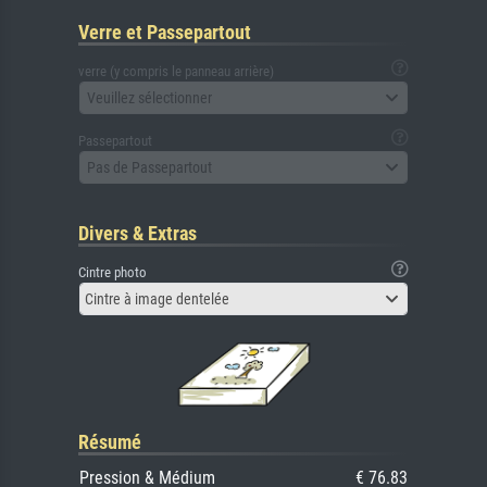
Verre et Passepartout
verre (y compris le panneau arrière)
Veuillez sélectionner
Passepartout
Pas de Passepartout
Divers & Extras
Cintre photo
Cintre à image dentelée
Résumé
Pression & Médium
€ 76.83