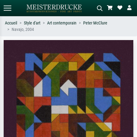
Accueil
Style d'art
Art contemporain
Peter McClure
Navajo, 2004
Recherche standard
Recherche d'images IA
Recherchez par artiste, titre ou style –
Décrivez la scène – ex. prairie verte,
ex. Monet, Nuit étoilée,
abstrait avec beaucoup de rouge,
impressionnisme, vague de Hokusai,
tableau sombre, nu debout près d'un
nu.
arbre.