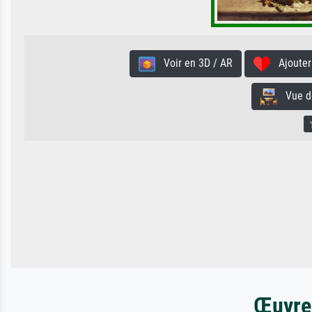
Voir en 3D / AR
Ajouter 
Vue de 
Œuvres