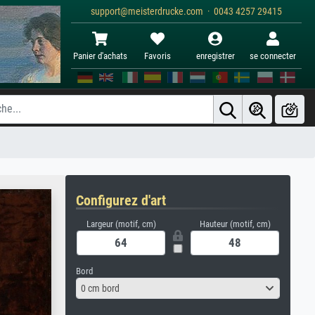
support@meisterdrucke.com · 0043 4257 29415
Panier d'achats
Favoris
enregistrer
se connecter
Configurez d'art
Largeur (motif, cm)
Hauteur (motif, cm)
Bord
0 cm bord