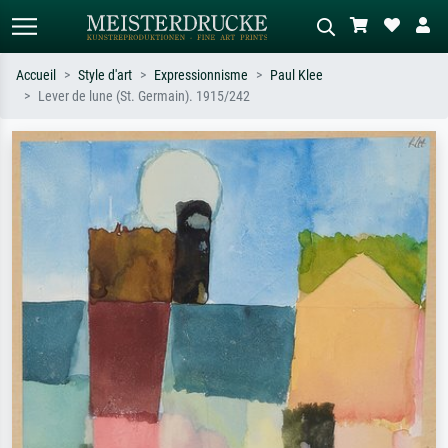
Accueil
Style d'art
Expressionnisme
Paul Klee
Lever de lune (St. Germain). 1915/242
Recherche standard
Recherche d'images IA
Recherchez par artiste, titre ou style –
Décrivez la scène – ex. prairie verte,
ex. Monet, Nuit étoilée,
abstrait avec beaucoup de rouge,
impressionnisme, vague de Hokusai,
tableau sombre, nu debout près d'un
nu.
arbre.