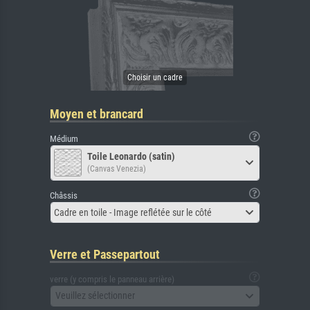
Moyen et brancard
Médium
Toile Leonardo (satin)
(Canvas Venezia)
Châssis
Cadre en toile - Image reflétée sur le côté
Verre et Passepartout
verre (y compris le panneau arrière)
Veuillez sélectionner