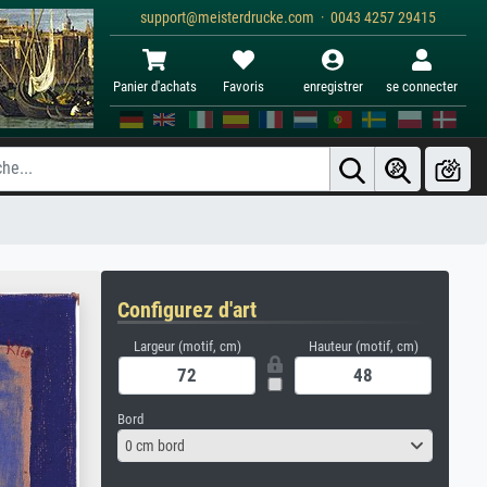
support@meisterdrucke.com · 0043 4257 29415
Panier d'achats
Favoris
enregistrer
se connecter
Configurez d'art
Largeur (motif, cm)
Hauteur (motif, cm)
Bord
0 cm bord