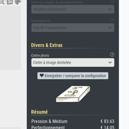
verre (y compris le panneau arrière)
Veuillez sélectionner
Passepartout
Pas de Passepartout
Divers & Extras
Cintre photo
Cintre à image dentelée
Enregistrer / comparer la configuration
Résumé
Pression & Médium
€ 83.63
Perfectionnement
€ 14.05