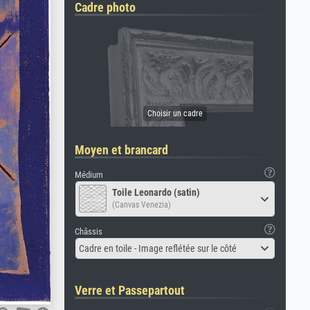
Cadre photo
Moyen et brancard
Médium
Toile Leonardo (satin)
(Canvas Venezia)
Châssis
Cadre en toile - Image reflétée sur le côté
Verre et Passepartout