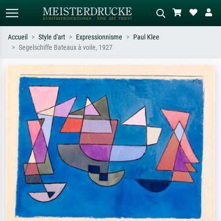
Accueil
Style d'art
Expressionnisme
Paul Klee
Segelschiffe Bateaux à voile, 1927
Recherche standard
Recherche d'images IA
Recherchez par artiste, titre ou style –
Décrivez la scène – ex. prairie verte,
ex. Monet, Nuit étoilée,
abstrait avec beaucoup de rouge,
impressionnisme, vague de Hokusai,
tableau sombre, nu debout près d'un
nu.
arbre.