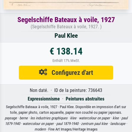
Segelschiffe Bateaux à voile, 1927
(Segelschiffe Bateaux à voile, 1927. )
Paul Klee
€ 138.14
Enthält 17% MwSt.
Configurez d'art
Non daté. · ID de la peinture: 736643
Expressionnisme
·
Peintures abstraites
Segelschiffe Bateaux à voile, 1927 · Paul Klee. Disponible en impression d'art sur
toile, papier photo, carton aquarelle, papier non couché ou papier japonais.
paysage ·
berne ·
les industries graphiques ·
klee ·
watercolour on paper ·
klee ·
paul
1879-1940 ·
watercolour on paper ·
paul 1879-1940 ·
zentrum paul klee ·
landscape ·
modern
· Fine Art Images/Heritage Images