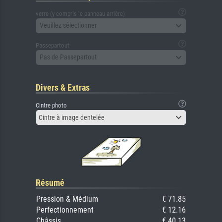
verre (y compris le panneau arrière)
Veuillez sélectionner
Passepartout
Pas de Passepartout
Divers & Extras
Cintre photo
Cintre à image dentelée
Résumé
Pression & Médium
€ 71.85
Perfectionnement
€ 12.16
Châssis
€ 40.13