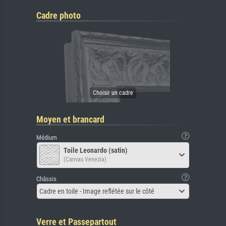
Cadre photo
Moyen et brancard
Médium
Toile Leonardo (satin)
(Canvas Venezia)
Châssis
Cadre en toile - Image reflétée sur le côté
Verre et Passepartout