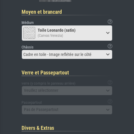
Moyen et brancard
Médium
Toile Leonardo (satin)
(Canvas Venezia)
Châssis
Cadre en toile - Image reflétée sur le côté
Verre et Passepartout
verre (y compris le panneau arrière)
Veuillez sélectionner
Passepartout
Pas de Passepartout
Divers & Extras