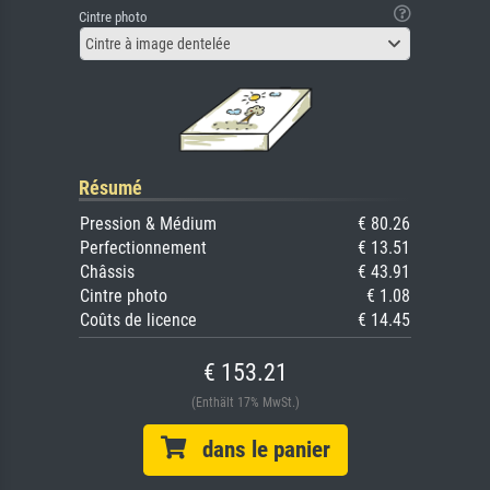
Cintre photo
Cintre à image dentelée
Résumé
Pression & Médium
€ 80.26
Perfectionnement
€ 13.51
Châssis
€ 43.91
Cintre photo
€ 1.08
Coûts de licence
€ 14.45
€ 153.21
(Enthält 17% MwSt.)
dans le panier