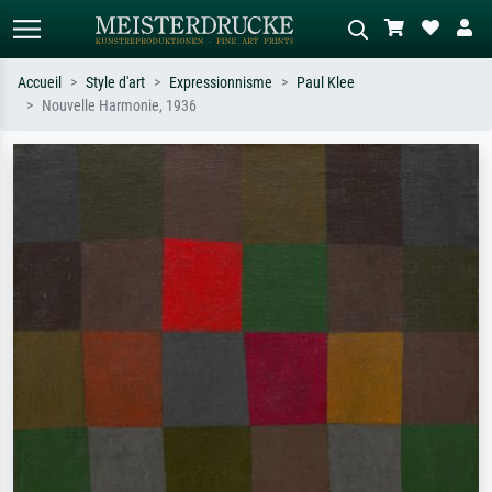
Accueil
Style d'art
Expressionnisme
Paul Klee
Nouvelle Harmonie, 1936
Recherche standard
Recherche d'images IA
Recherchez par artiste, titre ou style –
Décrivez la scène – ex. prairie verte,
ex. Monet, Nuit étoilée,
abstrait avec beaucoup de rouge,
impressionnisme, vague de Hokusai,
tableau sombre, nu debout près d'un
nu.
arbre.