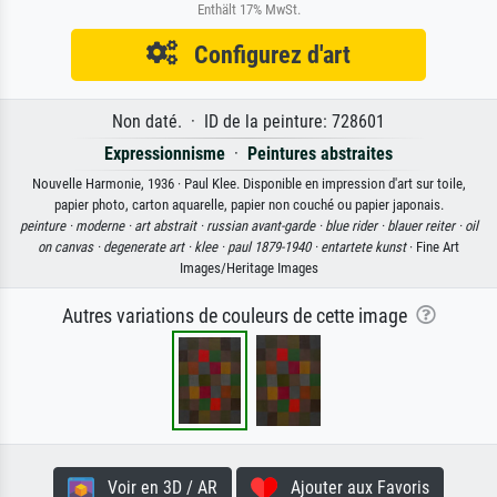
Enthält 17% MwSt.
Configurez d'art
Non daté. · ID de la peinture: 728601
Expressionnisme
·
Peintures abstraites
Nouvelle Harmonie, 1936 · Paul Klee. Disponible en impression d'art sur toile,
papier photo, carton aquarelle, papier non couché ou papier japonais.
peinture ·
moderne ·
art abstrait ·
russian avant-garde ·
blue rider ·
blauer reiter ·
oil
on canvas ·
degenerate art ·
klee ·
paul 1879-1940 ·
entartete kunst
· Fine Art
Images/Heritage Images
Autres variations de couleurs de cette image
Voir en 3D / AR
Ajouter aux Favoris