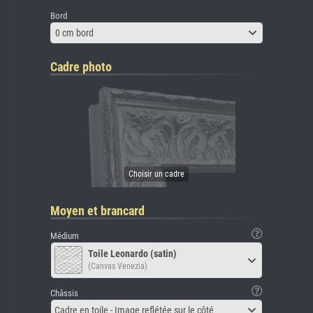
Bord
0 cm bord
Cadre photo
Moyen et brancard
Médium
Toile Leonardo (satin)
(Canvas Venezia)
Châssis
Cadre en toile - Image reflétée sur le côté