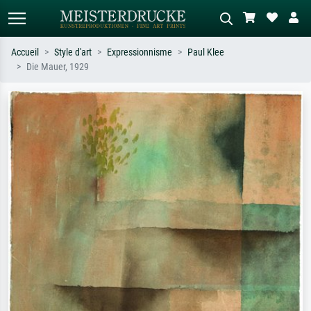
Accueil
Style d'art
Expressionnisme
Paul Klee
Die Mauer, 1929
Recherche standard
Recherche d'images IA
Recherchez par artiste, titre ou style –
Décrivez la scène – ex. prairie verte,
ex. Monet, Nuit étoilée,
abstrait avec beaucoup de rouge,
impressionnisme, vague de Hokusai,
tableau sombre, nu debout près d'un
nu.
arbre.