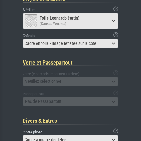
Médium
Toile Leonardo (satin)
(Canvas Venezia)
Châssis
Cadre en toile - Image reflétée sur le côté
Verre et Passepartout
verre (y compris le panneau arrière)
Veuillez sélectionner
Passepartout
Pas de Passepartout
Divers & Extras
Cintre photo
Cintre à image dentelée