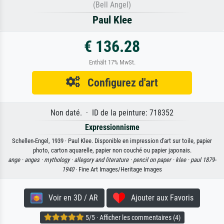
(Bell Angel)
Paul Klee
€ 136.28
Enthält 17% MwSt.
Configurez d'art
Non daté. · ID de la peinture: 718352
Expressionnisme
Schellen-Engel, 1939 · Paul Klee. Disponible en impression d'art sur toile, papier
photo, carton aquarelle, papier non couché ou papier japonais.
ange ·
anges ·
mythology ·
allegory and literature ·
pencil on paper ·
klee ·
paul 1879-
1940
· Fine Art Images/Heritage Images
Voir en 3D / AR
Ajouter aux Favoris
5/5 · Afficher les commentaires (4)