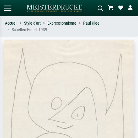
Accueil
Style d'art
Expressionnisme
Paul Klee
Schellen-Engel, 1939
Recherche standard
Recherche d'images IA
Recherchez par artiste, titre ou style –
Décrivez la scène – ex. prairie verte,
ex. Monet, Nuit étoilée,
abstrait avec beaucoup de rouge,
impressionnisme, vague de Hokusai,
tableau sombre, nu debout près d'un
nu.
arbre.