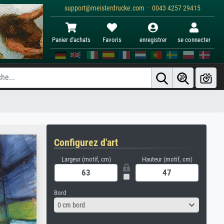
support@meisterdrucke.com · 0043 4257 29415
Panier d'achats
Favoris
enregistrer
se connecter
Configurez d'art
Largeur (motif, cm)
Hauteur (motif, cm)
Bord
0 cm bord