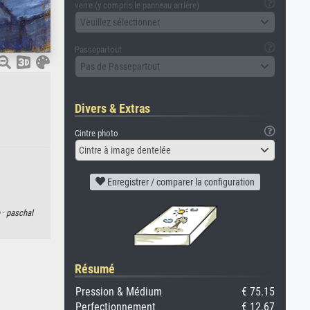
verre (y compris le panneau arrière)
Veuillez sélectionner
Passepartout
Pas de Passepartout
Divers & Extras
Cintre photo
Cintre à image dentelée
Enregistrer / comparer la configuration
 ·
paschal
Résumé
Pression & Médium
€ 75.15
Perfectionnement
€ 12.67