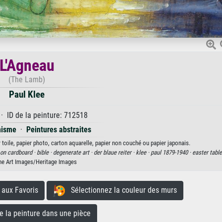
L'Agneau
(The Lamb)
Paul Klee
· ID de la peinture: 712518
nisme
·
Peintures abstraites
r toile, papier photo, carton aquarelle, papier non couché ou papier japonais.
 on cardboard ·
bible ·
degenerate art ·
der blaue reiter ·
klee ·
paul 1879-1940 ·
easter table
ne Art Images/Heritage Images
aux Favoris
Sélectionnez la couleur des murs
la peinture dans une pièce