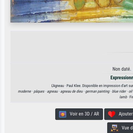
Non daté. 
Expression
L'Agneau · Paul Klee. Disponible en impression d'art su
moderne ·
pâques ·
agneau ·
agneau de dieu ·
german painting ·
blue rider ·
oil
lamb
· Fi
Voir en 3D / AR
Ajouter 
Vue de 