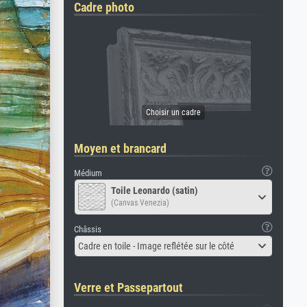
Cadre photo
Moyen et brancard
Médium
Toile Leonardo (satin)
(Canvas Venezia)
Châssis
Cadre en toile - Image reflétée sur le côté
Verre et Passepartout