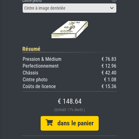
Cintre photo
Cintre à image dentelée
Résumé
Pression & Médium
€ 76.83
Perfectionnement
€ 12.96
Châssis
€ 42.40
Cintre photo
€ 1.08
Coûts de licence
€ 15.36
€ 148.64
(Enthält 17% MwSt.)
dans le panier