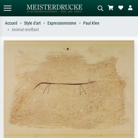
Accueil
Style d'art
Expressionnisme
Paul Klee
Animal reniflant
Recherche standard
Recherche d'images IA
Recherchez par artiste, titre ou style –
Décrivez la scène – ex. prairie verte,
ex. Monet, Nuit étoilée,
abstrait avec beaucoup de rouge,
impressionnisme, vague de Hokusai,
tableau sombre, nu debout près d'un
nu.
arbre.