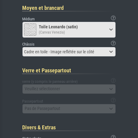
Moyen et brancard
Médium
Toile Leonardo (satin)
(Canvas Venezia)
Châssis
Cadre en toile - Image reflétée sur le côté
Verre et Passepartout
verre (y compris le panneau arrière)
Veuillez sélectionner
Passepartout
Pas de Passepartout
Divers & Extras