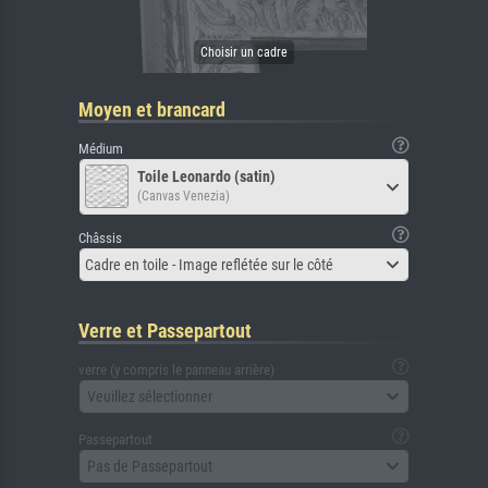
Moyen et brancard
Médium
Toile Leonardo (satin)
(Canvas Venezia)
Châssis
Cadre en toile - Image reflétée sur le côté
Verre et Passepartout
verre (y compris le panneau arrière)
Veuillez sélectionner
Passepartout
Pas de Passepartout