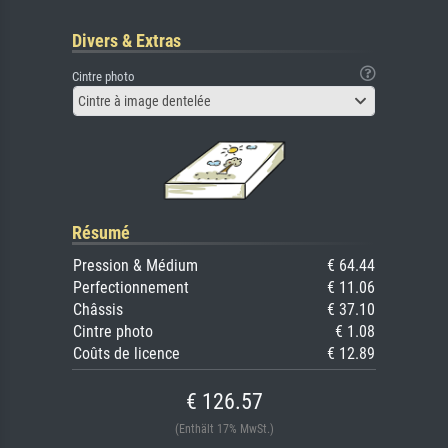
Divers & Extras
Cintre photo
Cintre à image dentelée
Résumé
Pression & Médium
€ 64.44
Perfectionnement
€ 11.06
Châssis
€ 37.10
Cintre photo
€ 1.08
Coûts de licence
€ 12.89
€ 126.57
(Enthält 17% MwSt.)