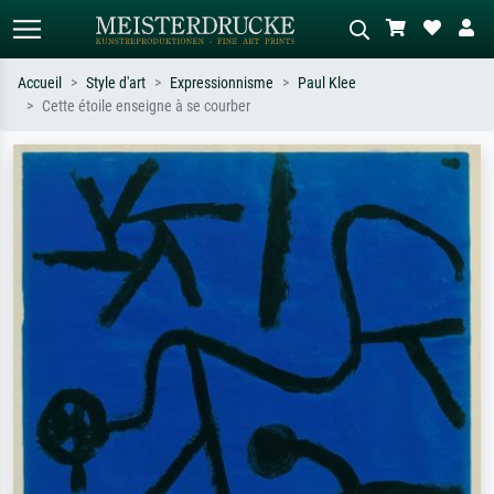
Accueil
Style d'art
Expressionnisme
Paul Klee
Cette étoile enseigne à se courber
Recherche standard
Recherche d'images IA
Recherchez par artiste, titre ou style –
Décrivez la scène – ex. prairie verte,
ex. Monet, Nuit étoilée,
abstrait avec beaucoup de rouge,
impressionnisme, vague de Hokusai,
tableau sombre, nu debout près d'un
nu.
arbre.