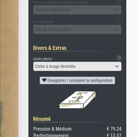
verre (y compris le panneau arrière)
Veuillez sélectionner
Passepartout
Pas de Passepartout
Divers & Extras
Cintre photo
Cintre à image dentelée
Enregistrer / comparer la configuration
Résumé
Pression & Médium
€ 79.24
Perfectionnement
€ 13.37