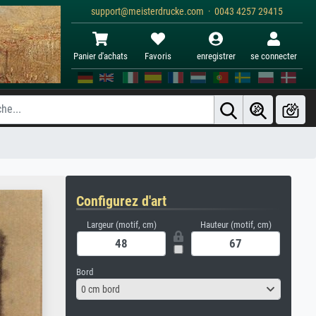
support@meisterdrucke.com · 0043 4257 29415
Panier d'achats
Favoris
enregistrer
se connecter
Configurez d'art
Largeur (motif, cm)
Hauteur (motif, cm)
Bord
0 cm bord