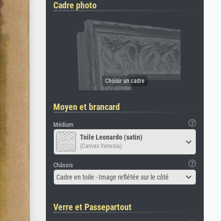
Cadre photo
Moyen et brancard
Médium
Toile Leonardo (satin)
(Canvas Venezia)
Châssis
Cadre en toile - Image reflétée sur le côté
Verre et Passepartout