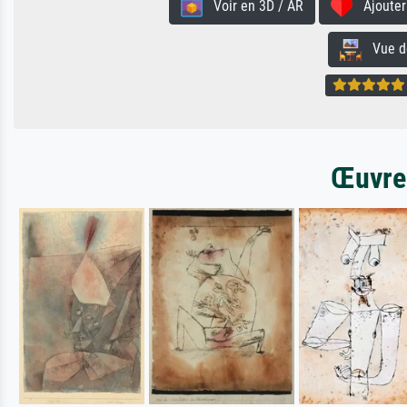
Voir en 3D / AR
Ajouter 
Vue de 
Œuvres